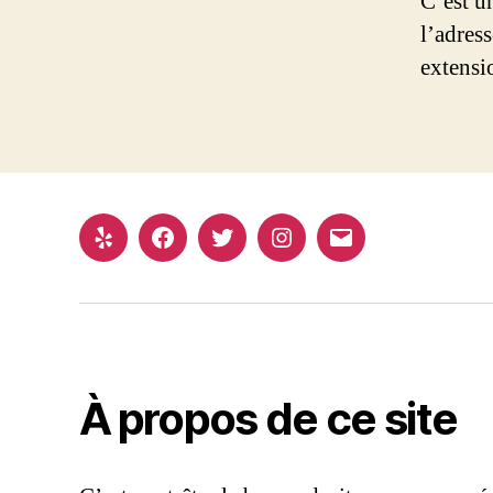
C’est u
l’adres
extensi
Yelp
Facebook
Twitter
Instagram
E-
mail
À propos de ce site